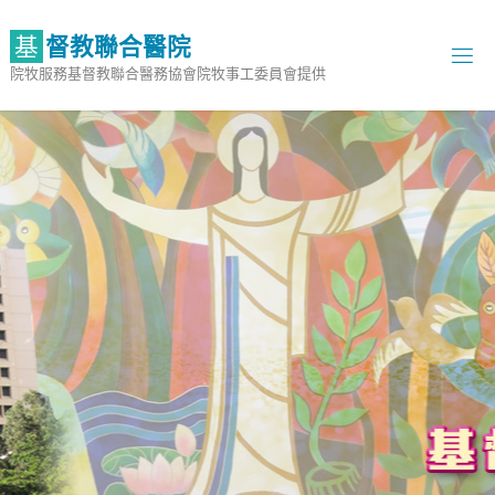
Skip
to
基
督
教
聯
合
醫
院
content
院牧服務基督教聯合醫務協會院牧事工委員會提供