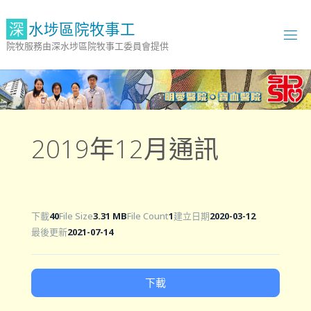
Skip
to
深
水
埗
區
院
牧
事
工
content
院牧服務由深水埗區院牧事工委員會提供
2019年12月通訊
下載
40
File Size
3.31 MB
File Count
1
建立日期
2020-03-12
最後更新
2021-07-14
下載