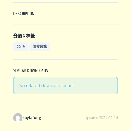
DESCRIPTION
分類 & 標籤
,
2019
院牧通訊
SIMILAR DOWNLOADS
No related download found!
kaylafung
Updated 2021-07-14