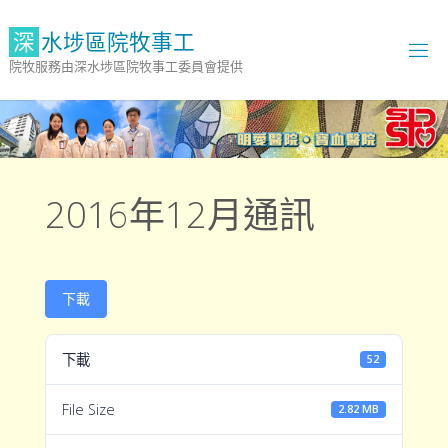
Skip
to
深
水
埗
區
院
牧
事
工
content
院牧服務由深水埗區院牧事工委員會提供
2016年12月通訊
下載
下載
52
File Size
2.82 MB