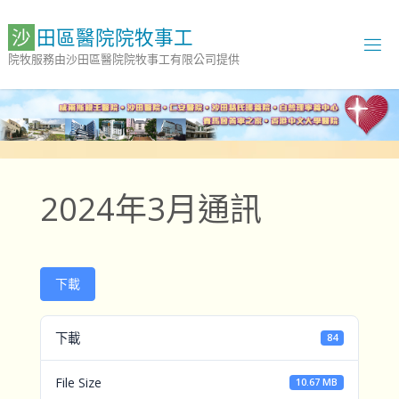
Skip
to
沙
田
區
醫
院
院
牧
事
工
content
院牧服務由沙田區醫院院牧事工有限公司提供
2024年3月通訊
下載
下載
84
File Size
10.67 MB