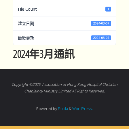
File Count
1
建立日期
2024-03-07
最後更新
2024-03-07
2024年3月通訊
Copyright ©2025. Association of Hong Kong Hospital Christian
Chaplaincy Ministry Limited All Rights Reserved.
Powered by
Fluida
&
WordPress.