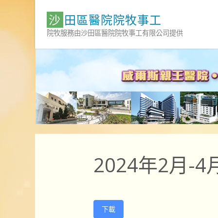
Skip
沙
田
區
醫
院
院
牧
事
工
to
content
院牧服務由沙田區醫院院牧事工有限公司提供
2024年2月-
下載