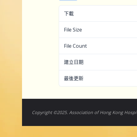
下載
File Size
File Count
建立日期
最後更新
Copyright ©2025. Association of Hong Kong Hospita