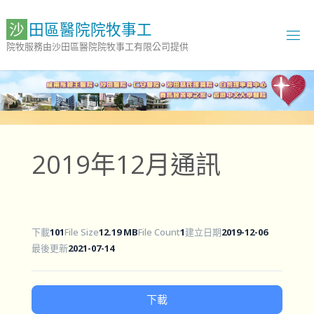
Skip
to
沙
田
區
醫
院
院
牧
事
工
content
院牧服務由沙田區醫院院牧事工有限公司提供
2019年12月通訊
下載
101
File Size
12.19 MB
File Count
1
建立日期
2019-12-06
最後更新
2021-07-14
下載