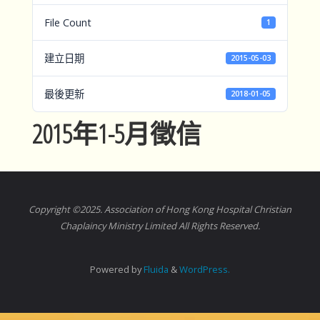
File Count
1
建立日期
2015-05-03
最後更新
2018-01-05
2015年1-5月徵信
Copyright ©2025. Association of Hong Kong Hospital Christian
Chaplaincy Ministry Limited All Rights Reserved.
Powered by
Fluida
&
WordPress.