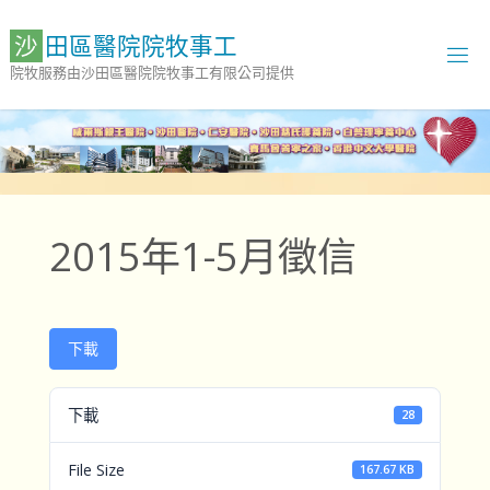
Skip
to
沙
田
區
醫
院
院
牧
事
工
content
院牧服務由沙田區醫院院牧事工有限公司提供
2015年1-5月徵信
下載
下載
28
File Size
167.67 KB