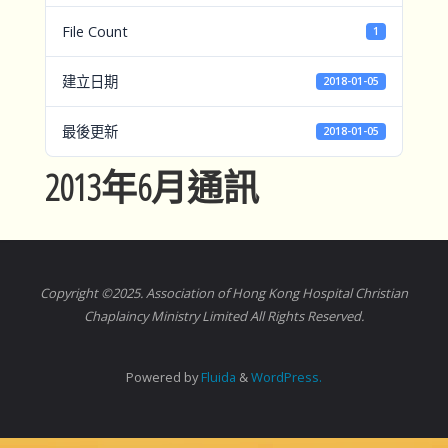
File Count
1
建立日期
2018-01-05
最後更新
2018-01-05
2013年6月通訊
Copyright ©2025. Association of Hong Kong Hospital Christian
Chaplaincy Ministry Limited All Rights Reserved.
Powered by
Fluida
&
WordPress.