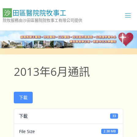
Skip
to
沙
田
區
醫
院
院
牧
事
工
content
院牧服務由沙田區醫院院牧事工有限公司提供
2013年6月通訊
下載
下載
33
File Size
2.38 MB