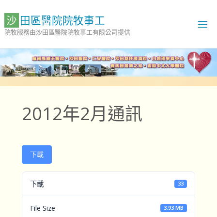
Skip
to
沙
田
區
醫
院
院
牧
事
工
content
院牧服務由沙田區醫院院牧事工有限公司提供
2012年2月通訊
下載
下載
33
File Size
3.93 MB