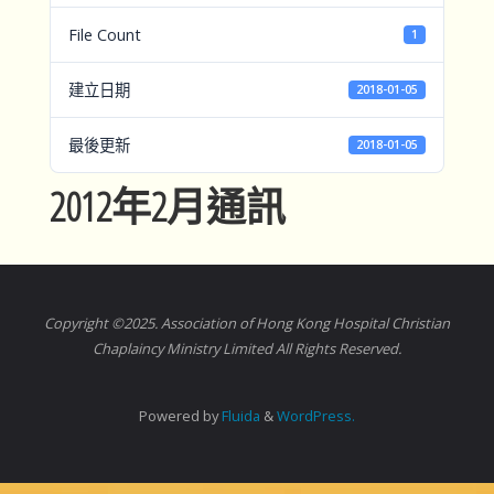
File Count
1
建立日期
2018-01-05
最後更新
2018-01-05
2012年2月通訊
Copyright ©2025. Association of Hong Kong Hospital Christian
Chaplaincy Ministry Limited All Rights Reserved.
Powered by
Fluida
&
WordPress.