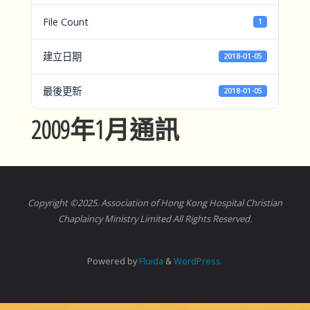
File Count
1
建立日期
2018-01-05
最後更新
2018-01-05
2009年1月通訊
Copyright ©2025. Association of Hong Kong Hospital Christian
Chaplaincy Ministry Limited All Rights Reserved.
Powered by
Fluida
&
WordPress.