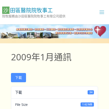
Skip
to
沙
田
區
醫
院
院
牧
事
工
content
院牧服務由沙田區醫院院牧事工有限公司提供
2009年1月通訊
下載
下載
34
File Size
1.62 MB