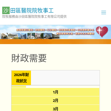
Skip
to
沙
田
區
醫
院
院
牧
事
工
content
院牧服務由沙田區醫院院牧事工有限公司提供
財政需要
2026年財
政狀況
1月
2月
3月