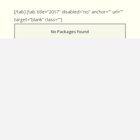
[/tab] [tab title=”2017″ disabled=”no” anchor=”” url=””
target=”blank” class=””]
No Packages Found
[/tab] [tab title=”2016″ disabled=”no” anchor=”” url=””
target=”blank” class=””]
No Packages Found
Tab content[/tab] [tab title=”2015″ disabled=”no”
anchor=”” url=”” target=”blank” class=””]
No Packages Found
[/tab] [tab title=”2014″ disabled=”no” anchor=”” url=””