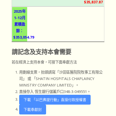
$35,837.87
2025年
1-12月
累積盈
餘：
$353,054.79
請記念及支持本會需要
若在經濟上支持本會，可按下面奉獻方法
用劃線支票，抬頭請寫「沙田區醫院院牧事工有限公
司」 或 「SHATIN HOSPITALS CHAPLAINCY
MINISTRY COMPANY LIMITED」。
直接存入 恆生銀行儲蓄戶口348-3-049551。
下載 「以巴弗提行動」直接付款授權書
下載奉獻封