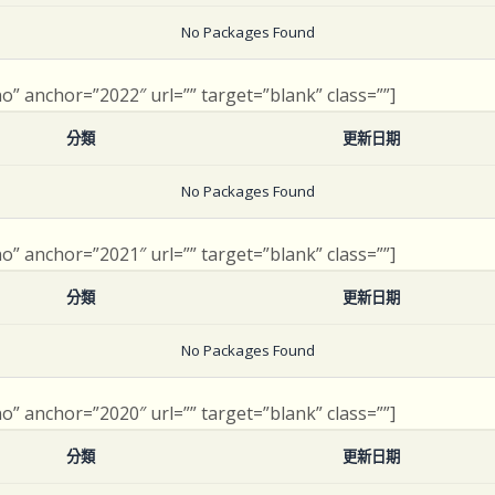
No Packages Found
no” anchor=”2022″ url=”” target=”blank” class=””]
分類
更新日期
No Packages Found
no” anchor=”2021″ url=”” target=”blank” class=””]
分類
更新日期
No Packages Found
no” anchor=”2020″ url=”” target=”blank” class=””]
分類
更新日期