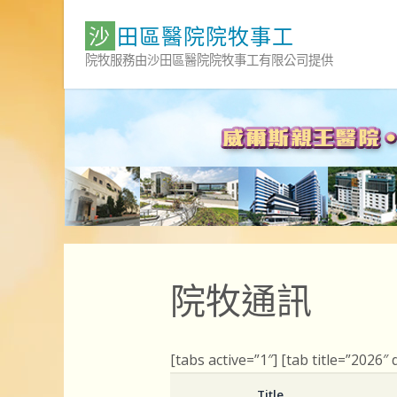
Skip
沙
田
區
醫
院
院
牧
事
工
to
content
院牧服務由沙田區醫院院牧事工有限公司提供
院牧通訊
[tabs active=”1″] [tab title=”2026″
Title