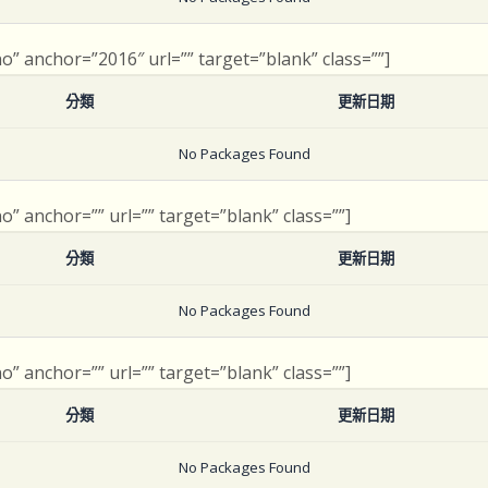
no” anchor=”2016″ url=”” target=”blank” class=””]
分類
更新日期
No Packages Found
no” anchor=”” url=”” target=”blank” class=””]
分類
更新日期
No Packages Found
no” anchor=”” url=”” target=”blank” class=””]
分類
更新日期
No Packages Found