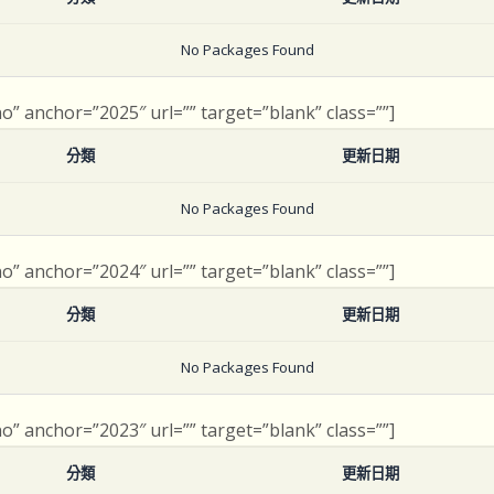
No Packages Found
no” anchor=”2025″ url=”” target=”blank” class=””]
分類
更新日期
No Packages Found
no” anchor=”2024″ url=”” target=”blank” class=””]
分類
更新日期
No Packages Found
no” anchor=”2023″ url=”” target=”blank” class=””]
分類
更新日期