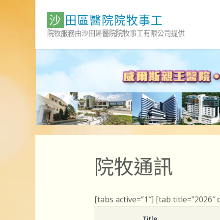
Skip
沙
田
區
醫
院
院
牧
事
工
to
content
院牧服務由沙田區醫院院牧事工有限公司提供
院牧通訊
[tabs active=”1″] [tab title=”2026″
Title