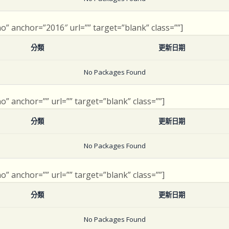
no” anchor=”2016″ url=”” target=”blank” class=””]
分類
更新日期
No Packages Found
no” anchor=”” url=”” target=”blank” class=””]
分類
更新日期
No Packages Found
no” anchor=”” url=”” target=”blank” class=””]
分類
更新日期
No Packages Found