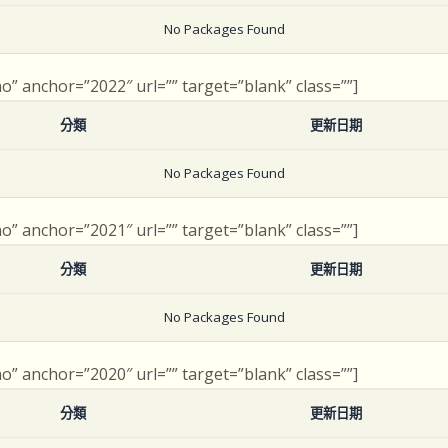
No Packages Found
no” anchor=”2022″ url=”” target=”blank” class=””]
分類
更新日期
No Packages Found
no” anchor=”2021″ url=”” target=”blank” class=””]
分類
更新日期
No Packages Found
no” anchor=”2020″ url=”” target=”blank” class=””]
分類
更新日期