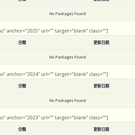
No Packages Found
no” anchor=”2025″ url=”” target=”blank” class=””]
分類
更新日期
No Packages Found
no” anchor=”2024″ url=”” target=”blank” class=””]
分類
更新日期
No Packages Found
no” anchor=”2023″ url=”” target=”blank” class=””]
分類
更新日期