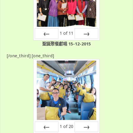
1
of
11
Prev
Next
聖誕聚餐獻唱 15-12-2015
[/one_third] [one_third]
1
of
20