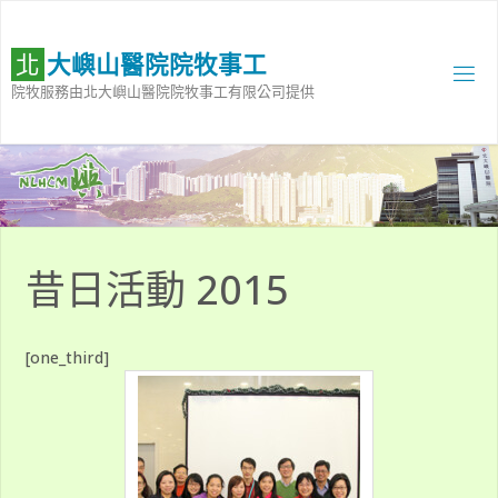
Skip
to
北
大
嶼
山
醫
院
院
牧
事
工
content
院牧服務由北大嶼山醫院院牧事工有限公司提供
昔日活動 2015
[one_third]