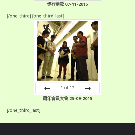
Prev
Next
步行籌款 07-11-2015
[/one_third] [one_third_last]
1
of
12
Prev
Next
周年會員大會 25-09-2015
[/one_third_last]