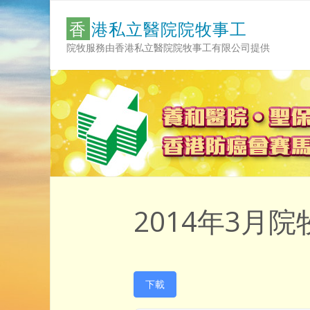
Skip
香
港
私
立
醫
院
院
牧
事
工
to
content
院牧服務由香港私立醫院院牧事工有限公司提供
2014年3月院
下載