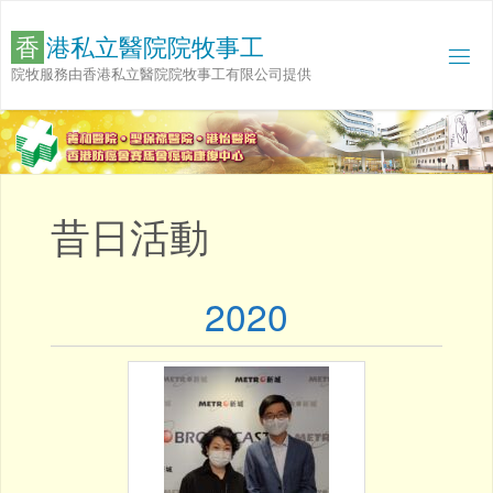
Skip
to
香
港
私
立
醫
院
院
牧
事
工
content
院牧服務由香港私立醫院院牧事工有限公司提供
昔日活動
2020