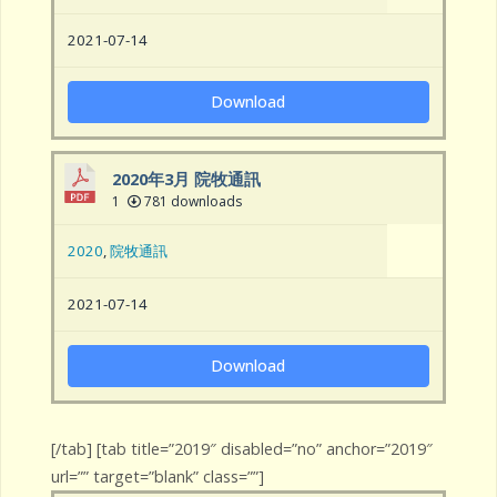
2021-07-14
Download
2020年3月 院牧通訊
1
781 downloads
2020
,
院牧通訊
2021-07-14
Download
[/tab] [tab title=”2019″ disabled=”no” anchor=”2019″
url=”” target=”blank” class=””]