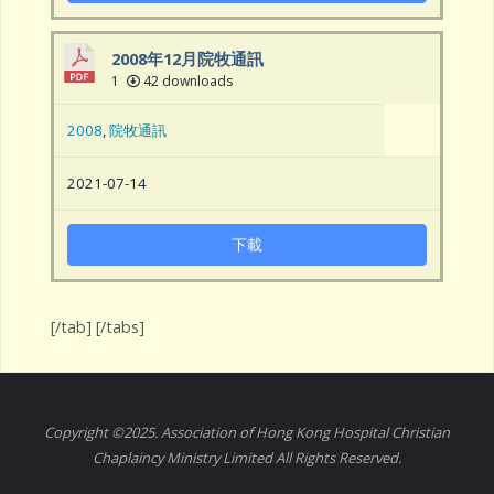
2008年12月院牧通訊
1
42 downloads
2008
,
院牧通訊
2021-07-14
下載
[/tab] [/tabs]
Copyright ©2025. Association of Hong Kong Hospital Christian
Chaplaincy Ministry Limited All Rights Reserved.