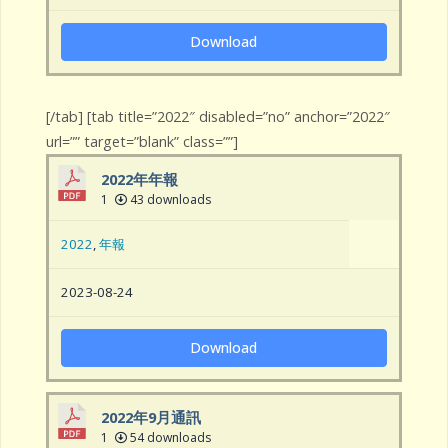
Download
[/tab] [tab title=”2022″ disabled=”no” anchor=”2022″
url=”” target=”blank” class=””]
2022年年報
1
43 downloads
2022
,
年報
2023-08-24
Download
2022年9月通訊
1
54 downloads