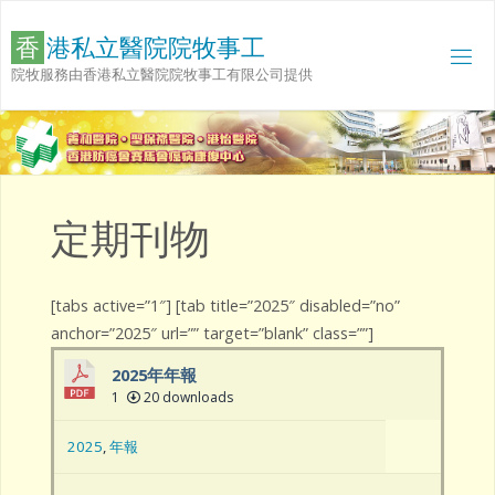
Skip
to
香
港
私
立
醫
院
院
牧
事
工
content
院牧服務由香港私立醫院院牧事工有限公司提供
定期刊物
[tabs active=”1″] [tab title=”2025″ disabled=”no”
anchor=”2025″ url=”” target=”blank” class=””]
2025年年報
1
20 downloads
2025
,
年報