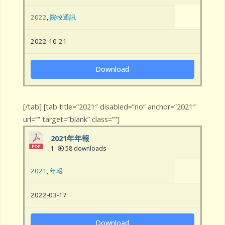
2022
,
院牧通訊
2022-10-21
Download
[/tab] [tab title=”2021″ disabled=”no” anchor=”2021″
url=”” target=”blank” class=””]
2021年年報
1
58 downloads
2021
,
年報
2022-03-17
Download