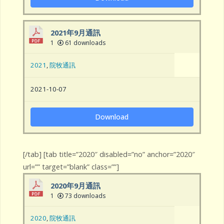
2021年9月通訊
1
61 downloads
2021
,
院牧通訊
2021-10-07
Download
[/tab] [tab title=”2020″ disabled=”no” anchor=”2020″
url=”” target=”blank” class=””]
2020年9月通訊
1
73 downloads
2020
,
院牧通訊