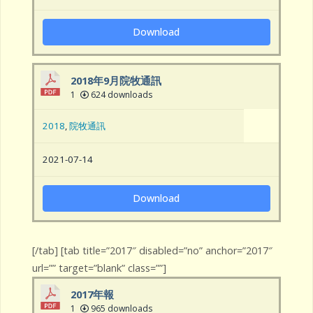
Download
2018年9月院牧通訊
1
624 downloads
2018
,
院牧通訊
2021-07-14
Download
[/tab] [tab title=”2017″ disabled=”no” anchor=”2017″
url=”” target=”blank” class=””]
2017年報
1
965 downloads