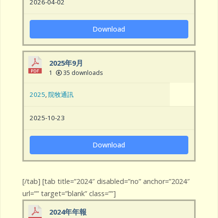
2026-04-02
Download
2025年9月
1
35 downloads
2025
,
院牧通訊
2025-10-23
Download
[/tab] [tab title=”2024″ disabled=”no” anchor=”2024″
url=”” target=”blank” class=””]
2024年年報