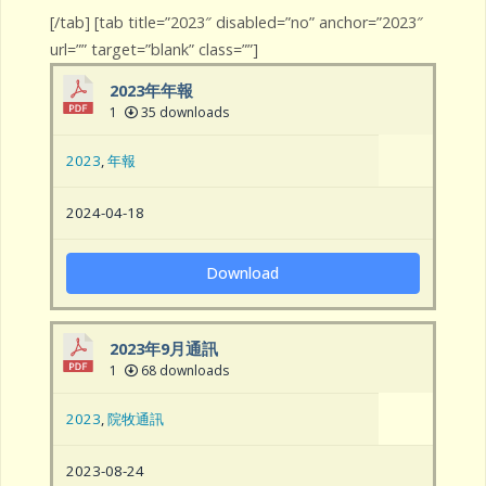
[/tab] [tab title=”2023″ disabled=”no” anchor=”2023″
url=”” target=”blank” class=””]
2023年年報
1
35 downloads
2023
,
年報
2024-04-18
Download
2023年9月通訊
1
68 downloads
2023
,
院牧通訊
2023-08-24