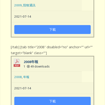
2009
,
院牧通訊
2021-07-14
下載
[/tab] [tab title=”2008″ disabled=”no” anchor=”” url=””
target=”blank” class=””]
2008年報
1
49 downloads
2008
,
年報
2021-07-14
下載