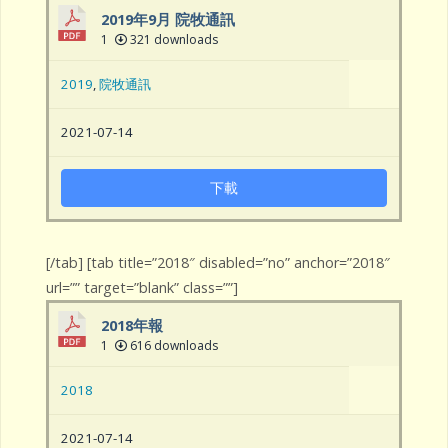
2019年9月 院牧通訊
1
321 downloads
2019
,
院牧通訊
2021-07-14
下載
[/tab] [tab title=”2018″ disabled=”no” anchor=”2018″
url=”” target=”blank” class=””]
2018年報
1
616 downloads
2018
2021-07-14