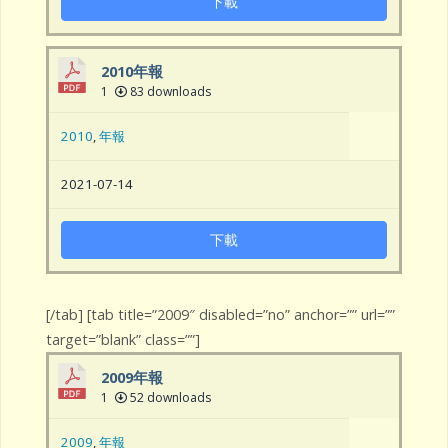
下載
2010年報
1
83 downloads
2010
,
年報
2021-07-14
下載
[/tab] [tab title=”2009″ disabled=”no” anchor=”” url=””
target=”blank” class=””]
2009年報
1
52 downloads
2009
,
年報