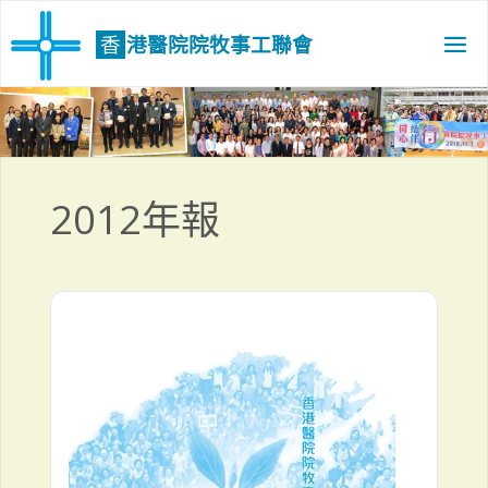
Skip
to
香
港
醫
院
院
牧
事
工
聯
會
content
2012年報