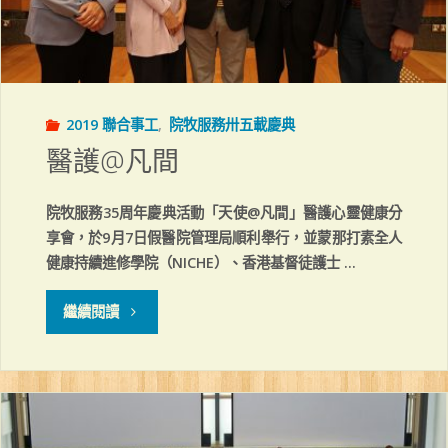
2019 聯合事工
,
院牧服務卅五載慶典
醫護@凡間
院牧服務35周年慶典活動「天使@凡間」醫護心靈健康分
享會，於9月7日假醫院管理局順利舉行，並蒙那打素全人
健康持續進修學院（NICHE）、香港基督徒護士 …
"醫
繼續閱讀
護
@
凡