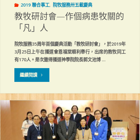
2019 聯合事工
,
院牧服務卅五載慶典
教牧研討會—作個病患牧關的
「凡」人
院牧服務35周年首個慶典活動「教牧研討會」，於2019年
3月25日上午在播道會恩福堂順利舉行，出席的教牧同工
有170人。是次邀得播道神學院院長郭文池博 …
"教
繼續閱讀
牧
研
討
會