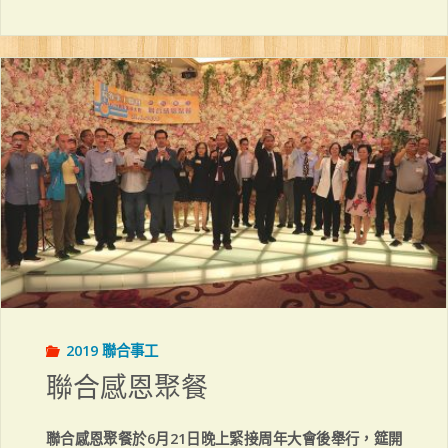
十
五
屆
院
牧
日"
2019 聯合事工
聯合感恩聚餐
聯合感恩聚餐於6月21日晚上緊接周年大會後舉行，筵開