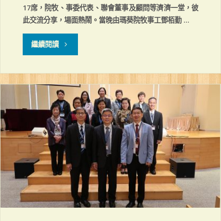
17席，院牧、事委代表、聯會董事及顧問等濟濟一堂，彼
此交流分享，場面熱鬧。當晚由瑪葵院牧事工鄧栢勤 …
"聯
繼續閱讀
合
感
恩
聚
餐"