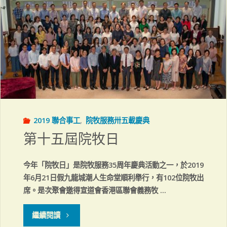
間"
2019 聯合事工
,
院牧服務卅五載慶典
第十五屆院牧日
今年「院牧日」是院牧服務35周年慶典活動之一，於2019
年6月21日假九龍城潮人生命堂順利舉行，有102位院牧出
席。是次聚會邀得宣道會香港區聯會義務牧 …
"第
繼續閱讀