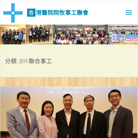
Skip
to
香
港
醫
院
院
牧
事
工
聯
會
content
分類:
2019 聯合事工