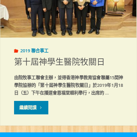
—
作
個
病
2019 聯合事工
患
第十屆神學生醫院牧關日
牧
由院牧事工聯會主辦，並得香港神學教育協會聯屬15間神
關
學院協辦的「第十屆神學生醫院牧關日」於2019年1月18
日（五）下午在播道會恩福堂順利舉行，出席的 …
的
「凡」
"第
繼續閱讀
人"
十
屆