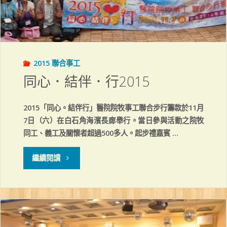
2015 聯合事工
同心．結伴．行2015
2015「同心。結伴行」醫院院牧事工聯合步行籌款於11月
7日（六）在白石角海濱長廊舉行。當日參與活動之院牧
同工、義工及關懷者超過500多人。起步禮嘉賓 …
"同
繼續閱讀
心．
結
伴．