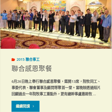
行
2015"
2015 聯合事工
聯合感恩聚餐
6月26日晚上舉行聯合感恩聚餐，筵開13席，院牧同工、
事委代表、聯會董事及顧問等聚首一堂。當晚除透過短片
回顧過去一年院牧事工重點外，更有總幹事盧惠銓牧 …
"聯
繼續閱讀