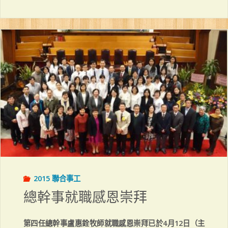
合
感
恩
聚
餐"
2015 聯合事工
總幹事就職感恩崇拜
第四任總幹事盧惠銓牧師就職感恩崇拜已於4月12日（主