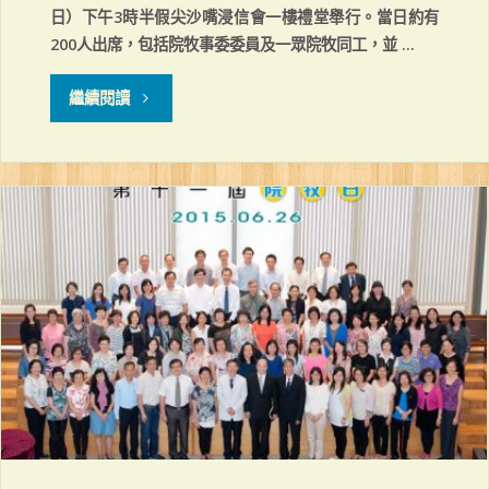
日）下午3時半假尖沙嘴浸信會一樓禮堂舉行。當日約有
200人出席，包括院牧事委委員及一眾院牧同工，並 …
"總
繼續閱讀
幹
事
就
職
感
恩
崇
拜"