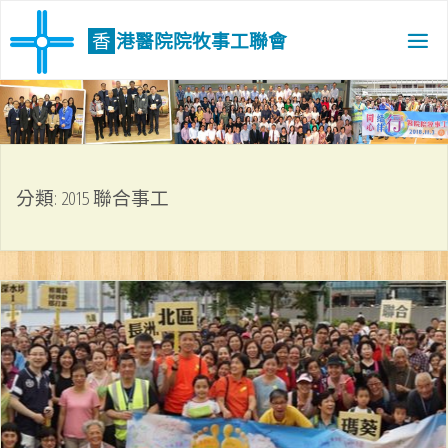
Skip
to
香
港
醫
院
院
牧
事
工
聯
會
content
分類:
2015 聯合事工