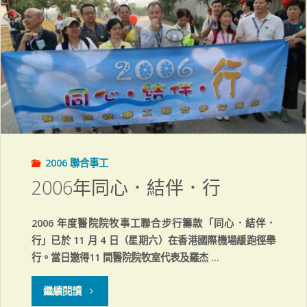
牧
日"
2006 聯合事工
2006年同心．結伴．行
2006 年度醫院院牧事工聯合步行籌款「同心．結伴．
行」已於 11 月 4 日（星期六）在香港國際機場緩跑徑舉
行。當日邀得11 間醫院院牧室代表及羅杰 …
"2006
繼續閱讀