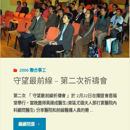
線
–
第
三
次
2006 聯合事工
祈
守望最前線 – 第二次祈禱會
禱
第二次 「 守望最前線祈禱會 」於 2月22日在播道會恩福
會"
堂舉行，當晚邀得黃建成醫生(東區尤德夫人那打素醫院內
科顧問醫生) 分享醫院和前線醫護人員的需 …
"守
繼續閱讀