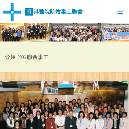
Skip
to
香
港
醫
院
院
牧
事
工
聯
會
content
分類:
2006 聯合事工