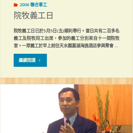
2006 聯合事工
樂
院牧義工日
會"
院牧義工日已於5月5日(五)順利舉行。當日共有二百多名
義工及院牧同工出席，參加的義工分別來自十一間院牧
室。一眾義工於早上前往天水圍嘉湖海逸酒店參與聚會 …
"院
繼續閱讀
牧
義
工
日"