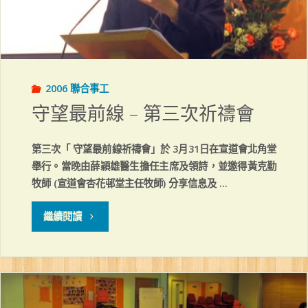
2006 聯合事工
守望最前線 – 第三次祈禱會
第三次「 守望最前線祈禱會」於 3月31日在宣道會北角堂
舉行。當晚由薛穎雄醫生擔任主席及領詩，並邀得黃克勤
牧師 (宣道會杏花邨堂主任牧師) 分享信息及 …
"守
繼續閱讀
望
最
前