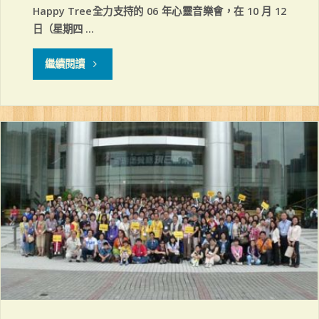
Happy Tree全力支持的 06 年心靈音樂會，在 10 月 12
日（星期四 …
"「不
繼續閱讀
再
風
聞
有
祢」
心
靈
音