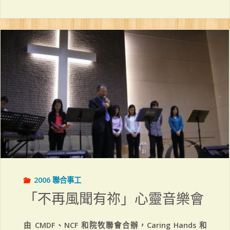
年
同
心．
結
伴．
行"
2006 聯合事工
「不再風聞有祢」心靈音樂會
由 CMDF、NCF 和院牧聯會合辦，Caring Hands 和