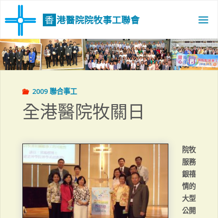
Skip
to
香
港
醫
院
院
牧
事
工
聯
會
content
2009 聯合事工
全港醫院牧關日
院牧
服務
銀禧
情的
大型
公開