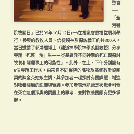
聚會
──
「全
港醫
院牧關日」已於09年10月12日(一)在播道會恩福堂順利舉
行，參與的教牧人員、信徒領袖及探訪義工約共300人。
當日邀請了郭鴻標博士（建道神學院神學系副教授）分享
專題「死裏「淘」生——從基督教不同神學的死亡觀探討
牧養和關顧事工的可能性」。此外，在上、下午分別設有
8個專題工作坊，由來自不同醫院的院牧及基督教愛協團
契的陳金英姑娘主講，與參加者一起探討有關課題，增進
對牧養關顧的認識與實踐。參加者表示能藉是次聚會引發
在死亡這個深奧的問題上的思考，並對牧養關顧有更多掌
握。