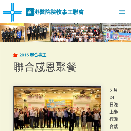
Skip
to
香
港
醫
院
院
牧
事
工
聯
會
content
2016 聯合事工
聯合感恩聚餐
6月
24
日晚
上舉
行聯
合感