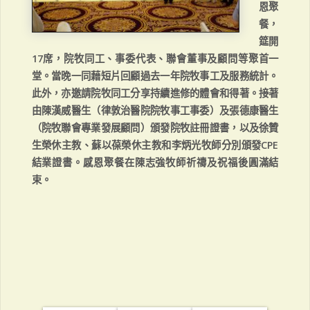
恩聚
餐，
筵開
17席，院牧同工、事委代表、聯會董事及顧問等聚首一
堂。當晚一同藉短片回顧過去一年院牧事工及服務統計。
此外，亦邀請院牧同工分享持續進修的體會和得著。接著
由陳漢威醫生（律敦治醫院院牧事工事委）及張德康醫生
（院牧聯會專業發展顧問）頒發院牧註冊證書，以及徐贊
生榮休主教、蘇以葆榮休主教和李炳光牧師分別頒發CPE
結業證書。感恩聚餐在陳志強牧師祈禱及祝福後圓滿結
束。