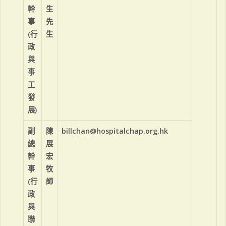
幹
生
事
先
(行
生
政
與
事
工
發
展)
副
陳
billchan@hospitalchap.org.hk
總
展
幹
宏
事
牧
(行
師
政
與
聯