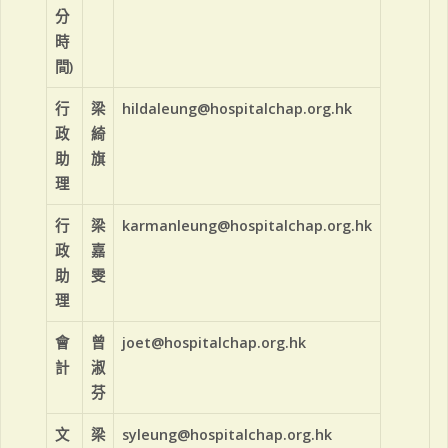
分
時
間)
行
梁
hildaleung@hospitalchap.org.hk
政
綺
助
旗
理
行
梁
karmanleung@hospitalchap.org.hk
政
嘉
助
雯
理
會
曾
joet@hospitalchap.org.hk
計
淑
芬
文
梁
syleung@hospitalchap.org.hk