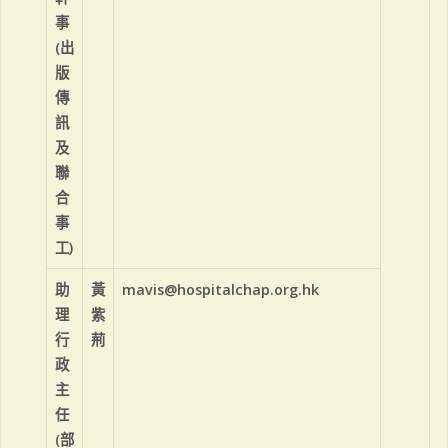
事
(出
版
傳
訊
及
聯
合
事
工)
助
黃
mavis@hospitalchap.org.hk
理
紫
行
荊
政
主
任
(部