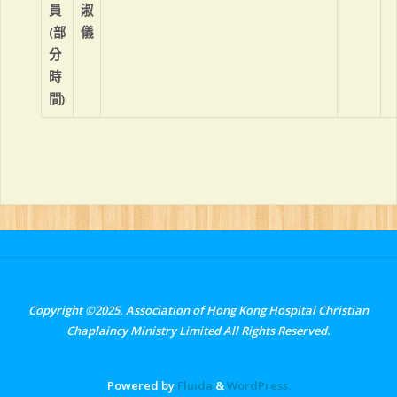
員
淑
(部
儀
分
時
間)
Copyright ©2025. Association of Hong Kong Hospital Christian
Chaplaincy Ministry Limited All Rights Reserved.
Powered by
Fluida
&
WordPress.