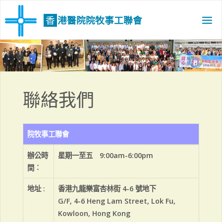
Skip
to
香
港
醫
院
院
牧
事
工
聯
會
content
聯絡我們
院牧事工聯會
辦公時
星期一至五 9:00am-6:00pm
間︰
地址 :
香港九龍樂富杏林街 4-6 號地下
G/F, 4-6 Heng Lam Street, Lok Fu,
Kowloon, Hong Kong