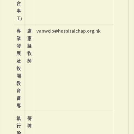
合
事
工)
專
盧
vanwclo@hospitalchap.org.hk
業
惠
發
銓
展
牧
及
師
牧
關
教
育
督
導
執
待
行
聘
幹