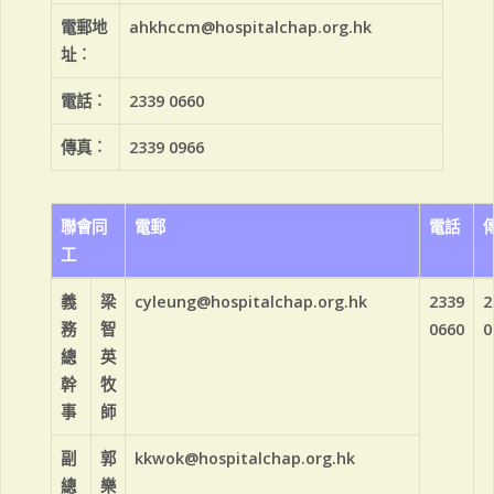
電郵地
ahkhccm@hospitalchap.org.hk
址︰
電話︰
2339 0660
傳真︰
2339 0966
聯會同
電郵
電話
工
義
梁
cyleung@hospitalchap.org.hk
2339
2
務
智
0660
0
總
英
幹
牧
事
師
副
郭
kkwok@hospitalchap.org.hk
總
樂