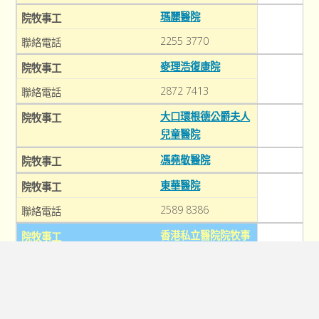
瑪麗醫院
2255 3770
麥理浩復康院
2872 7413
大口環根德公爵夫人
兒童醫院
馮堯敬醫院
東華醫院
2589 8386
香港私立醫院院牧事
工
養和醫院
2575 5554