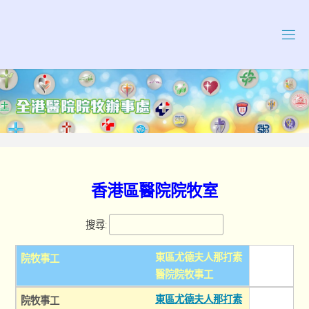
Skip
to
content
香港區醫院院牧室
搜尋:
東區尤德夫人那打素
醫院院牧事工
東區尤德夫人那打素